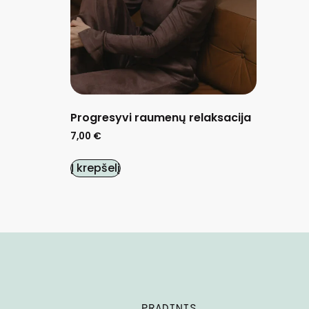
Progresyvi raumenų relaksacija
7,00
€
Į krepšelį
PRADINIS