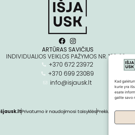
ARTŪRAS SAVIČIUS
INDIVIDUALIOS VEIKLOS PAŽYMOS NR. 1381604
+370 672 23972
+370 699 23089
info@isjausk.lt
Kad galėtum
kurie yra i
esate infor
galite savo
šjausk.lt
Privatumo ir naudojimosi taisyklės
Prekių pristatyma