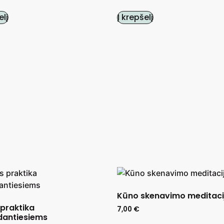
elį
Į krepšelį
Kūno skenavimo meditaci
praktika
7,00
€
dantiesiems