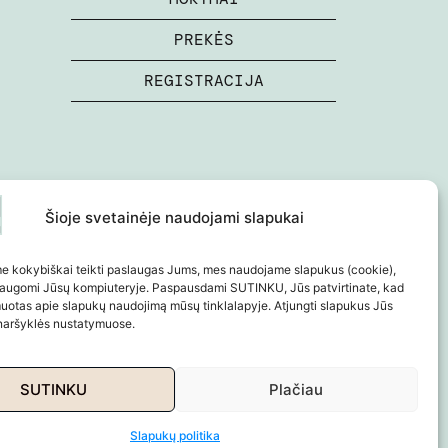
PREKĖS
REGISTRACIJA
Šioje svetainėje naudojami slapukai
e kokybiškai teikti paslaugas Jums, mes naudojame slapukus (cookie),
šsaugomi Jūsų kompiuteryje. Paspausdami SUTINKU, Jūs patvirtinate, kad
muotas apie slapukų naudojimą mūsų tinklalapyje. Atjungti slapukus Jūs
 naršyklės nustatymuose.
s ir grąžinimas
Slapukų politika
SUTINKU
Plačiau
Slapukų politika