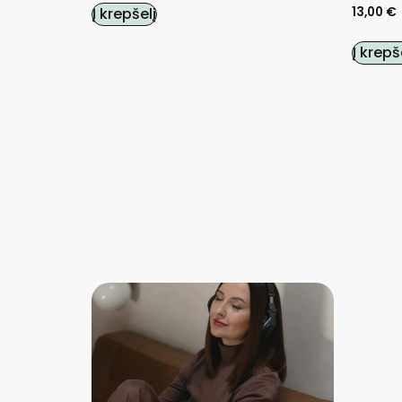
13,00
€
Į krepšelį
Į krepš