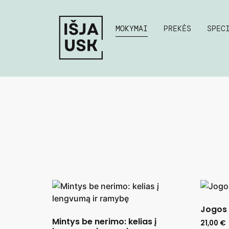
MOKYMAI
PREKĖS
SPEC
Jogos 
Mintys be nerimo: kelias į
21,00
€