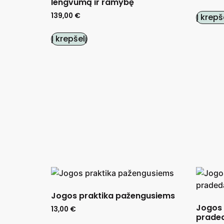
lengvumą ir ramybę
139,00
€
Į krepš
Į krepšelį
Jogos praktika pažengusiems
Jogos 
13,00
€
prade