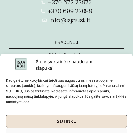
+370 672 23972
+370 699 23089
info@isjausk.lt
PRADINIS
SPECIALISTAI
Šioje svetainėje naudojami
APIE MANE
slapukai
Kad galėtume kokybiškai teikti paslaugas Jums, mes naudojame
MOKYMAI
slapukus (cookie), kurie yra išsaugomi Jūsų kompiuteryje. Paspausdami
SUTINKU, Jūs patvirtinate, kad esate informuotas apie slapukų
PREKĖS
naudojimą mūsų tinklalapyje. Atjungti slapukus Jūs galite savo naršyklės
nustatymuose.
REGISTRACIJA
SUTINKU
Kopijuoti draudžiama ©
2024 Išjausk.lt