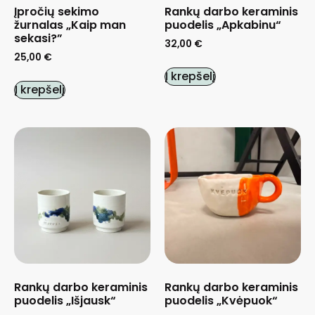
Įpročių sekimo
Rankų darbo keraminis
žurnalas „Kaip man
puodelis „Apkabinu“
sekasi?”
32,00
€
25,00
€
Į krepšelį
Į krepšelį
Rankų darbo keraminis
Rankų darbo keraminis
puodelis „Išjausk“
puodelis „Kvėpuok“