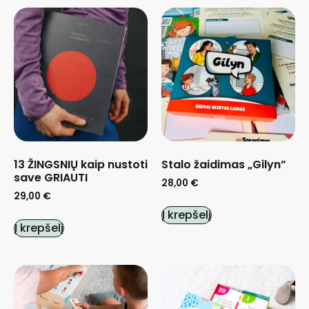
13 ŽINGSNIŲ kaip nustoti
Stalo žaidimas „Gilyn”
save GRIAUTI
28,00
€
29,00
€
Į krepšelį
Į krepšelį