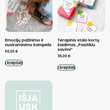
Emocijų pažinimo ir
Terapinis stalo kortų
nusiraminimo kampelis
žaidimas „Pasitikiu
savimi“
50,00
€
36,00
€
Į krepšelį
Į krepšelį