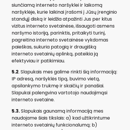
siunčiamą interneto naršyklei ir laikomą
naršyklėje, kurie laikinai įrašomi į Jūsų įrenginio
standųjį diską ir leidžia atpažinti Jus per kitus
vizitus interneto svetainėse, išsaugoti asmens
naršymo istoriją, parinktis, pritaikyti turinį,
pagreitina interneto svetainėse vykdomas
paieškas, sukuria patogią ir draugišką
interneto svetainių aplinką, pateikia ją
efektyviau ir patikimiau.
5.2
. Slapukais mes galime rinkti šią informaciją:
IP adresą, naršyklės tipą, buvimo vietą,
apsilankymo trukmę ir skaičių ir panašiai.
Slapukai palengvina vartotojo naudojimąsi
interneto svetaine.
5.3.
Slapukais gaunamą informaciją mes
naudojame šiais tikslais: a) kad užtikrintume
interneto svetainių funkcionalumą; b)