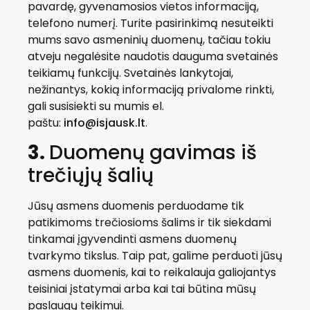
pavardę, gyvenamosios vietos informaciją,
telefono numerį. Turite pasirinkimą nesuteikti
mums savo asmeninių duomenų, tačiau tokiu
atveju negalėsite naudotis dauguma svetainės
teikiamų funkcijų. Svetainės lankytojai,
nežinantys, kokią informaciją privalome rinkti,
gali susisiekti su mumis el.
paštu:
info@isjausk.lt
.
3.
Duomenų gavimas iš
trečiųjų šalių
Jūsų asmens duomenis perduodame tik
patikimoms trečiosioms šalims ir tik siekdami
tinkamai įgyvendinti asmens duomenų
tvarkymo tikslus. Taip pat, galime perduoti jūsų
asmens duomenis, kai to reikalauja galiojantys
teisiniai įstatymai arba kai tai būtina mūsų
paslaugų teikimui.