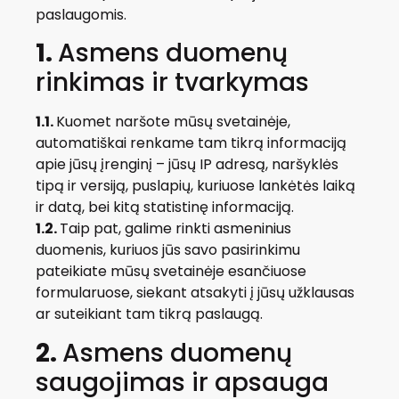
paslaugomis.
1.
Asmens duomenų
rinkimas ir tvarkymas
1.1.
Kuomet naršote mūsų svetainėje,
automatiškai renkame tam tikrą informaciją
apie jūsų įrenginį – jūsų IP adresą, naršyklės
tipą ir versiją, puslapių, kuriuose lankėtės laiką
ir datą, bei kitą statistinę informaciją.
1.2.
Taip pat, galime rinkti asmeninius
duomenis, kuriuos jūs savo pasirinkimu
pateikiate mūsų svetainėje esančiuose
formularuose, siekant atsakyti į jūsų užklausas
ar suteikiant tam tikrą paslaugą.
2.
Asmens duomenų
saugojimas ir apsauga