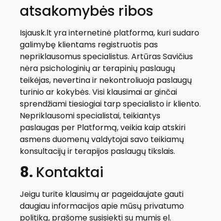
atsakomybės ribos
Isjausk.lt yra internetinė platforma, kuri sudaro
galimybę klientams registruotis pas
nepriklausomus specialistus. Artūras Savičius
nėra psichologinių ar terapinių paslaugų
teikėjas, nevertina ir nekontroliuoja paslaugų
turinio ar kokybės. Visi klausimai ar ginčai
sprendžiami tiesiogiai tarp specialisto ir kliento.
Nepriklausomi specialistai, teikiantys
paslaugas per Platformą, veikia kaip atskiri
asmens duomenų valdytojai savo teikiamų
konsultacijų ir terapijos paslaugų tikslais.
8.
Kontaktai
Jeigu turite klausimų ar pageidaujate gauti
daugiau informacijos apie mūsų privatumo
politiką, prašome susisiekti su mumis el.