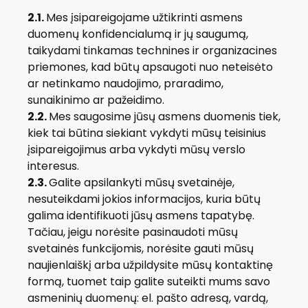
2.1.
Mes įsipareigojame užtikrinti asmens
duomenų konfidencialumą ir jų saugumą,
taikydami tinkamas technines ir organizacines
priemones, kad būtų apsaugoti nuo neteisėto
ar netinkamo naudojimo, praradimo,
sunaikinimo ar pažeidimo.
2.2.
Mes saugosime jūsų asmens duomenis tiek,
kiek tai būtina siekiant vykdyti mūsų teisinius
įsipareigojimus arba vykdyti mūsų verslo
interesus.
2.3.
Galite apsilankyti mūsų svetainėje,
nesuteikdami jokios informacijos, kuria būtų
galima identifikuoti jūsų asmens tapatybę.
Tačiau, jeigu norėsite pasinaudoti mūsų
svetainės funkcijomis, norėsite gauti mūsų
naujienlaiškį arba užpildysite mūsų kontaktinę
formą, tuomet taip galite suteikti mums savo
asmeninių duomenų: el. pašto adresą, vardą,