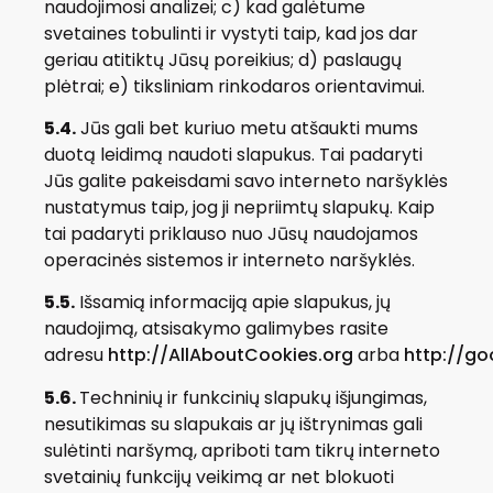
naudojimosi analizei; c) kad galėtume
svetaines tobulinti ir vystyti taip, kad jos dar
geriau atitiktų Jūsų poreikius; d) paslaugų
plėtrai; e) tiksliniam rinkodaros orientavimui.
5.4.
Jūs gali bet kuriuo metu atšaukti mums
duotą leidimą naudoti slapukus. Tai padaryti
Jūs galite pakeisdami savo interneto naršyklės
nustatymus taip, jog ji nepriimtų slapukų. Kaip
tai padaryti priklauso nuo Jūsų naudojamos
operacinės sistemos ir interneto naršyklės.
5.5.
Išsamią informaciją apie slapukus, jų
naudojimą, atsisakymo galimybes rasite
adresu
http://AllAboutCookies.org
arba
http://g
5.6.
Techninių ir funkcinių slapukų išjungimas,
nesutikimas su slapukais ar jų ištrynimas gali
sulėtinti naršymą, apriboti tam tikrų interneto
svetainių funkcijų veikimą ar net blokuoti