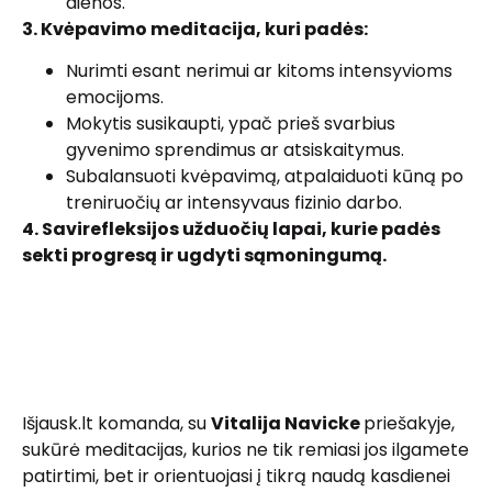
dienos.
3. Kvėpavimo meditacija, kuri padės:
Nurimti esant nerimui ar kitoms intensyvioms
emocijoms.
Mokytis susikaupti, ypač prieš svarbius
gyvenimo sprendimus ar atsiskaitymus.
Subalansuoti kvėpavimą, atpalaiduoti kūną po
treniruočių ar intensyvaus fizinio darbo.
4. Savirefleksijos užduočių lapai, kurie padės
sekti progresą ir ugdyti sąmoningumą.
Išjausk.lt komanda, su
Vitalija Navicke
priešakyje,
sukūrė meditacijas, kurios ne tik remiasi jos ilgamete
patirtimi, bet ir orientuojasi į tikrą naudą kasdienei