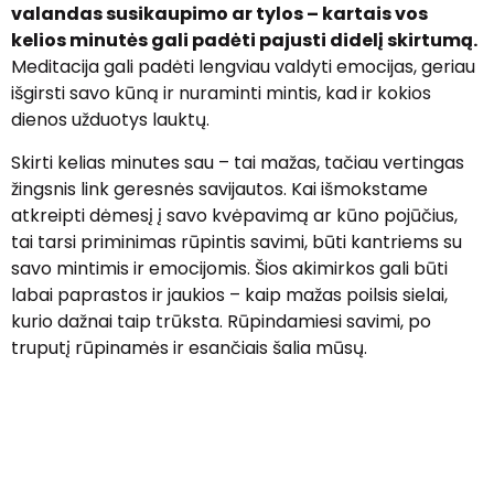
valandas susikaupimo ar tylos – kartais vos
kelios minutės gali padėti pajusti didelį skirtumą.
Meditacija gali padėti lengviau valdyti emocijas, geriau
išgirsti savo kūną ir nuraminti mintis, kad ir kokios
dienos užduotys lauktų.
Skirti kelias minutes sau – tai mažas, tačiau vertingas
žingsnis link geresnės savijautos. Kai išmokstame
atkreipti dėmesį į savo kvėpavimą ar kūno pojūčius,
tai tarsi priminimas rūpintis savimi, būti kantriems su
savo mintimis ir emocijomis. Šios akimirkos gali būti
labai paprastos ir jaukios – kaip mažas poilsis sielai,
kurio dažnai taip trūksta. Rūpindamiesi savimi, po
truputį rūpinamės ir esančiais šalia mūsų.