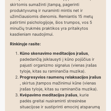
skirtomis sumažinti įtampą, pagerinti
produktyvumą ir nuraminti mintis net ir
užimčiausiomis dienomis. Remiantis 15 metų
patirtimi psichologijoje, šios trumpos, vos 5
minučių trukmės praktikos yra pritaikytos
kasdieniam naudojimui.
Rinkinyje rasite:
Kūno skenavimo meditacijos įrašus
,
padedančią įsiklausyti į kūno pojūčius ir
pajusti organizmo signalus (vienas įrašas
tyloje, kitas su raminančia muzika).
Progresyvios raumenų relaksacijos įrašus
, skirtus įtampos mažinimui kūne (vienas
įrašas tyloje, kitas su raminančia muzika).
Kvėpavimo meditacijos įrašus
, kurie
padės greitai nusiraminti stresinėse
situacijose ir sustiprinti emocinį atsparumą