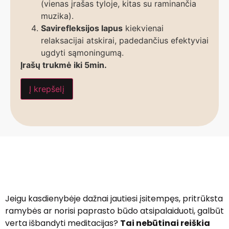
(vienas įrašas tyloje, kitas su raminančia
muzika).
Savirefleksijos lapus
kiekvienai
relaksacijai atskirai, padedančius efektyviai
ugdyti sąmoningumą.
Įrašų trukmė iki 5min.
Į krepšelį
Jeigu kasdienybėje dažnai jautiesi įsitempęs, pritrūksta
ramybės ar norisi paprasto būdo atsipalaiduoti, galbūt
verta išbandyti meditacijas?
Tai nebūtinai reiškia