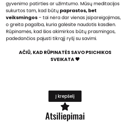
gyvenimo patirties ar užimtumo. Mūsų meditacijos
sukurtos tam, kad būtų
paprastos, bet
veiksmingos
– tai nėra dar vienas įsipareigojimas,
o greita pagalba, kuria galėsite naudotis kasdien.
Rūpinamės, kad šios akimirkos būtų prasmingos,
padedančios pajusti tikrąjį ryšį su savimi.
AČIŪ, KAD RŪPINATĖS SAVO PSICHIKOS
SVEIKATA 🖤
Į krepšelį
Atsiliepimai