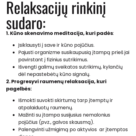
Relaksacijų rinkinį
sudaro:
1. Kūno skenavimo meditacija, kuri padės
:
Įsiklausyti į save ir kūno pojūčius.
Pajusti organizme susikaupusią įtampą prieš jai
pavirstant į fizinius sutrikimus.
Išvengti galimų sveikatos sutrikimų, kylančių
dėl nepastebėtų kūno signalų.
2. Progresyvi raumenų relaksacija, kuri
pagelbės:
Išmokti suvokti skirtumą tarp įtemptų ir
atpalaiduotų raumenų.
Mažinti su įtampa susijusius nemalonius
pojūčius (pvz., galvos skausmą).
Palengvinti užmigimą po aktyvios ar įtemptos