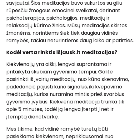
savijautai. Šios meditacijos buvo sukurtos su giliu
rūpesčiu žmogaus emocinei sveikatai, derinant
psichoterapijos, psichologijos, meditacijų ir
relaksacijų kūrimo žinias. Mūsų meditacijos skirtos
žmonėms, norintiems šiek tiek daugiau vidinės
ramybės, tačiau neturintiems daug laiko ar patirties.
Kodėl verta rinktis išjausk.lt meditacijas?
Kiekviena jų yra aiški, lengvai suprantama ir
pritaikyta skubiam gyvenimo tempui. Galite
pasirinkti iš įvairių meditacijų: nuo kūno skenavimo,
padedančio pajusti kūno signalus, iki kvėpavimo
meditacijų, kurios nuramina mintis prieš svarbius
gyvenimo įvykius. Kiekviena meditacija trunka tik
apie 5 minutes, todėl ją lengva įterpti į net ir
įtemptą dienotvarkę.
Mes tikime, kad vidinė ramybė turėtų būti
pasiekiama kiekvienam, nepriklausomai nuo