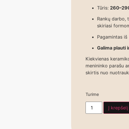
Tūris:
260–29
Rankų darbo, t
skiriasi formom
Pagamintas iš
Galima plauti 
Kiekvienas keramikos
menininko parašu an
skirtis nuo nuotrauk
Turime
Į krepšelį