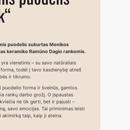
k“
inis puodelis sukurtas Monikos
ntas keramiko Ramūno Dagio rankomis.
yra vienetinis – su savo natūraliais
r forma, todėl į tavo kasdienybę atneš
ės ir tikrumo.
ti puodelio forma ir švelnūs, gamtos
žia rankų darbo grožį. O įspaustas
kviečia ne tik gerti, bet ir pajusti –
ą, savo emocijas. Tai priminimas leisti
i akimirką taip, kaip ji ateina.