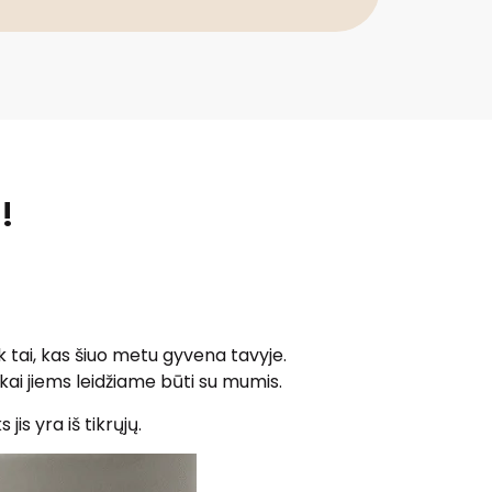
!
sk tai, kas šiuo metu gyvena tavyje.
kai jiems leidžiame būti su mumis.
is yra iš tikrųjų.