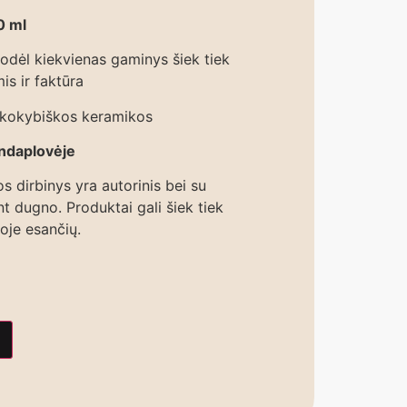
0 ml
odėl kiekvienas gaminys šiek tiek
is ir faktūra
 kokybiškos keramikos
indaplovėje
 dirbinys yra autorinis bei su
t dugno. Produktai gali šiek tiek
oje esančių.