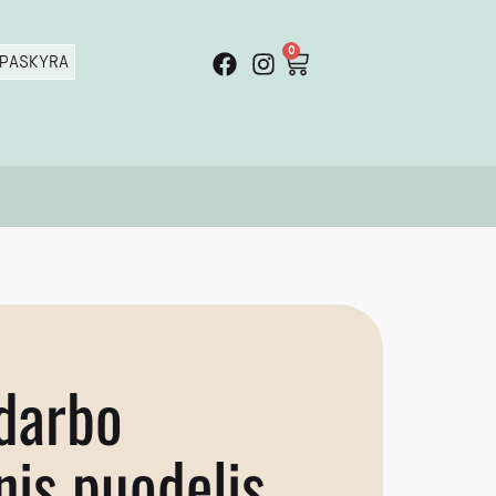
0
PASKYRA
darbo
nis puodelis