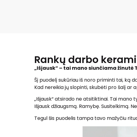
Rankų darbo keramin
„Išjausk“ – tai mano siunčiama žinutė 
Šį puodelį sukūriau iš noro priminti tai, ką
Kad nereikia jų slopinti, skubėti pro šalį ar a
„Išjausk“ atsirado ne atsitiktinai. Tai mano 
Išjausk džiaugsmą. Ramybę. Susitelkimą. Net
Tegul šis puodelis tampa tavo mažyčiu ritualu 