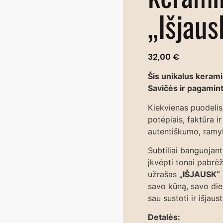
„Išjaus
32,00
€
Šis unikalus keram
Savičės ir pagami
Kiekvienas puodelis 
potėpiais, faktūra i
autentiškumo, ramyb
Subtiliai banguojan
įkvėpti tonai pabrė
užrašas
„IŠJAUSK“
savo kūną, savo dien
sau sustoti ir išjaust
Detalės: