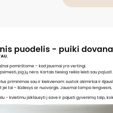
is puodelis - puiki dovana
TAU.
 dažnai pamirštame – kad jausmai yra vertingi.
psimesti, jog jų nėra. Kartais tiesiog reikia leisti sau
pajusti
.
tylus priminimas sau ir kiekvienam: sustok akimirkai ir išjau
 jei tai – liūdesys ar nuovargis. Jausmai tampa lengvesni, 
– kvietimu įsiklausyti į save ir pajusti gyvenimą taip, koks j