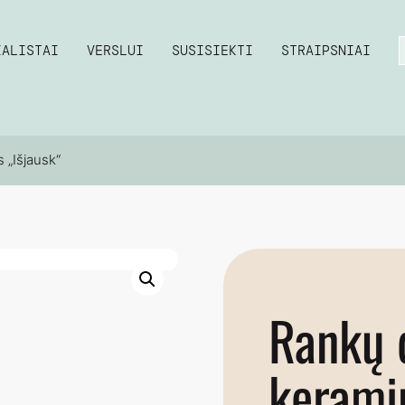
IALISTAI
VERSLUI
SUSISIEKTI
STRAIPSNIAI
 „Išjausk“
Rankų 
kerami