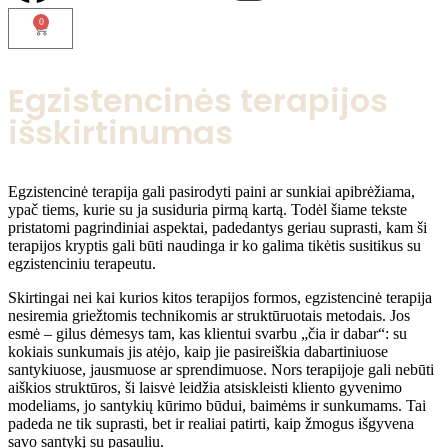
0
Egzistencinės terapijos
išskirtinumas
Egzistencinė terapija gali pasirodyti paini ar sunkiai apibrėžiama,
ypač tiems, kurie su ja susiduria pirmą kartą. Todėl šiame tekste
pristatomi pagrindiniai aspektai, padedantys geriau suprasti, kam ši
terapijos kryptis gali būti naudinga ir ko galima tikėtis susitikus su
egzistenciniu terapeutu.
Skirtingai nei kai kurios kitos terapijos formos, egzistencinė terapija
nesiremia griežtomis technikomis ar struktūruotais metodais. Jos
esmė – gilus dėmesys tam, kas klientui svarbu „čia ir dabar“: su
kokiais sunkumais jis atėjo, kaip jie pasireiškia dabartiniuose
santykiuose, jausmuose ar sprendimuose. Nors terapijoje gali nebūti
aiškios struktūros, ši laisvė leidžia atsiskleisti kliento gyvenimo
modeliams, jo santykių kūrimo būdui, baimėms ir sunkumams. Tai
padeda ne tik suprasti, bet ir realiai patirti, kaip žmogus išgyvena
savo santykį su pasauliu.