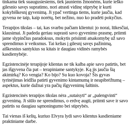
tinkama tiek suaugusiesiems, tiek jauniems žmonėms, kurie ieško
gilesnio savęs supratimo, nori atrasti vidinę stiprybę ir kurti
kokybiškesnį gyvenimą. Ji ypač vertinga tiems, kurie jaučia, kad
gyvena ne taip, kaip norėtų, bet nežino, nuo ko pradėti pokyčius.
Terapijos tikslas – tai, kas svarbu pačiam klientui: jo norai, lūkesčiai,
klausimai. Ji padeda geriau suprasti savo gyvenimo prasmę, priimti
jame slypinčius paradoksus, mokytis prisiimti atsakomybę už savo
sprendimus ir veiksmus. Tai kelias į gilesnį savęs pažinimą,
aiškesnius santykius su kitais ir daugiau vidinės ramybės
kasdienybėje.
Egzistencinėje terapijoje klientas ne tik kalba apie savo patirtis, bet
jas išgyvena čia pat – terapiniame santykyje. Ką jis jaučia šią
akimirką? Ko vengia? Ko bijo? Su kuo kovoja? Šis gyvas
tyrinėjimas leidžia patirti gyvenimo kintamumą ir neapibrėžtumą –
aspektus, kurie dažnai yra pačių išgyvenimų šaltinis.
Egzistencinės terapijos tikslas nėra „sutaisyti“ ar „palengvinti“
gyvenimą. Ji siūlo ne sprendimus, o erdvę augti, priimti save ir savo
patirtis su daugiau sąmoningumo bei stiprybės.
Tai vienas iš kelių, kuriuo Elvyra lydi savo klientus kasdieniame
praktiniame darbe.