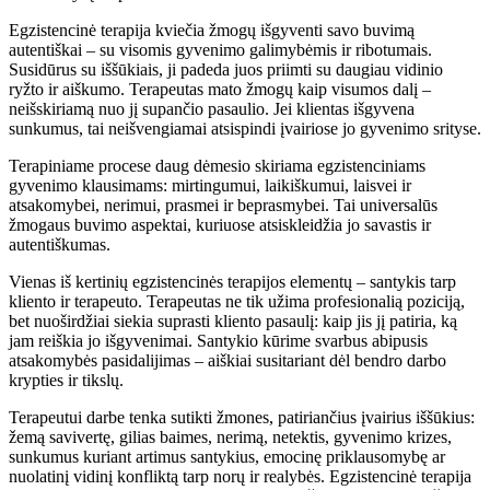
Egzistencinė terapija kviečia žmogų išgyventi savo buvimą
autentiškai – su visomis gyvenimo galimybėmis ir ribotumais.
Susidūrus su iššūkiais, ji padeda juos priimti su daugiau vidinio
ryžto ir aiškumo. Terapeutas mato žmogų kaip visumos dalį –
neišskiriamą nuo jį supančio pasaulio. Jei klientas išgyvena
sunkumus, tai neišvengiamai atsispindi įvairiose jo gyvenimo srityse.
Terapiniame procese daug dėmesio skiriama egzistenciniams
gyvenimo klausimams: mirtingumui, laikiškumui, laisvei ir
atsakomybei, nerimui, prasmei ir beprasmybei. Tai universalūs
žmogaus buvimo aspektai, kuriuose atsiskleidžia jo savastis ir
autentiškumas.
Vienas iš kertinių egzistencinės terapijos elementų – santykis tarp
kliento ir terapeuto. Terapeutas ne tik užima profesionalią poziciją,
bet nuoširdžiai siekia suprasti kliento pasaulį: kaip jis jį patiria, ką
jam reiškia jo išgyvenimai. Santykio kūrime svarbus abipusis
atsakomybės pasidalijimas – aiškiai susitariant dėl bendro darbo
krypties ir tikslų.
Terapeutui darbe tenka sutikti žmones, patiriančius įvairius iššūkius:
žemą savivertę, gilias baimes, nerimą, netektis, gyvenimo krizes,
sunkumus kuriant artimus santykius, emocinę priklausomybę ar
nuolatinį vidinį konfliktą tarp norų ir realybės. Egzistencinė terapija